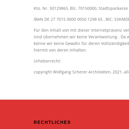
Kto. Nr. 50129865, Blz. 70150000, Stadtsparkas
IBAN DE 27 7015 0000 0050 1298 65 , BIC: SSK
Für den Inhalt von mit dieser Internetpräsenz ver
sind übernehmen wir keine Verantwortung . Da wir
könne wir keine Gewähr für deren Vollständigkei
hiermit von deren Inhalten.
Urheberrecht:
copyright Wolfgang Scherer Architekten, 2021, al
RECHTLICHES