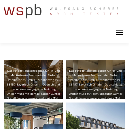
Zum
Inhalt
springen
Menü
ÜBER UNS
GALERIE
SCHWERPUNKTE
Das Foto ist ausschließlich für PR- und
Das Foto ist ausschließlich für PR- und
Marketingmaßnahmen der Färber
Marketingmaßnahmen der Färber
PROJEKTE
TEAM
NEWS
KONTAKT
Hotelbetriebs GmbH – Steilhofweg 19 –
Hotelbetriebs GmbH – Steilhofweg 19 –
83457 Bayerisch Gmain – Deutschland
83457 Bayerisch Gmain – Deutschland
zu verwenden. Jegliche Nutzung
zu verwenden. Jegliche Nutzung
Dritter muss mit dem Bildautor Günter
Dritter muss mit dem Bildautor Günter
Standl (www.guenterstandl.de) – (Tel.:
Standl (www.guenterstandl.de) – (Tel.:
00491714327116) gesondert
00491714327116) gesondert
vereinbart werden.
vereinbart werden.